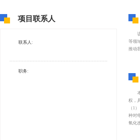
项目联系人
等领
联系人:
推动
职务:
权，具
（1）
种对电
氧化改