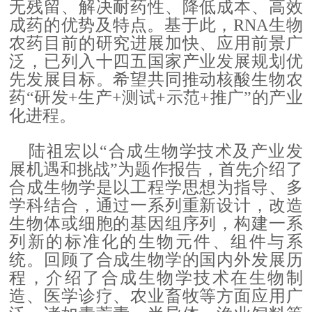
无残留、解决耐药性、降低成本、高效
成药的优势及特点。基于此，RNA生物
农药目前的研究进展加快、应用前景广
泛，已列入十四五国家产业发展规划优
先发展目标。希望共同推动核酸生物农
药“研发+生产+测试+示范+推广”的产业
化进程。
陆祖宏以
“合成生物学技术及产业发
展机遇和挑战”为题作报告，首先介绍了
合成生物学是以工程学思想为指导、多
学科结合，通过一系列重新设计，改造
生物体或细胞的基因组序列，构建一系
列新的标准化的生物元件、组件与系
统。回顾了合成生物学的国内外发展历
程，介绍了合成生物学技术在生物制
造、医学诊疗、农业畜牧等方面应用广