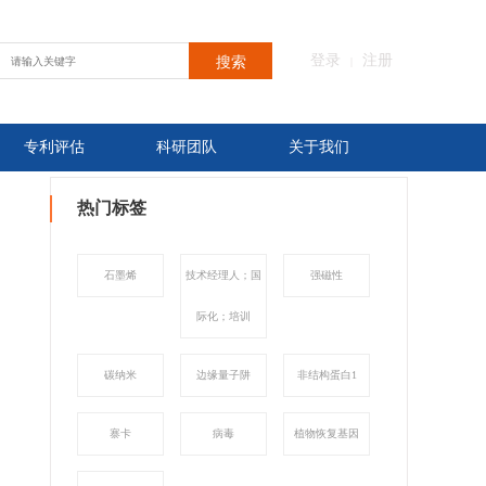
登录
注册
搜索
|
专利评估
科研团队
关于我们
热门标签
石墨烯
技术经理人；国
强磁性
际化；培训
碳纳米
边缘量子阱
非结构蛋白1
寨卡
病毒
植物恢复基因