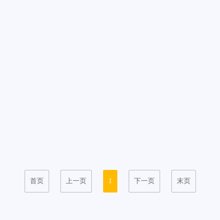
首页
上一页
1
下一页
末页