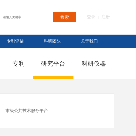
登录
注册
搜索
|
专利评估
科研团队
关于我们
专利
研究平台
科研仪器
市级公共技术服务平台