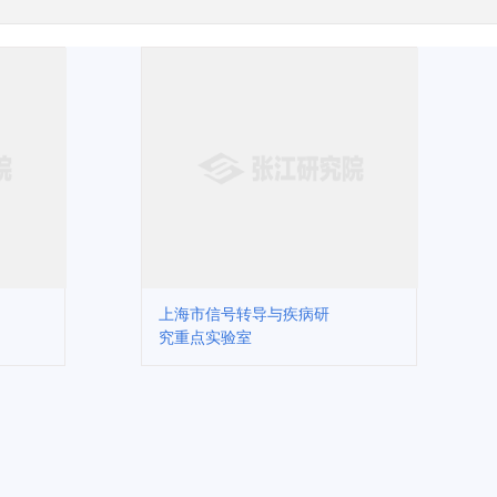
上海市信号转导与疾病研
究重点实验室