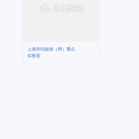
上海市结核病（肺）重点
实验室