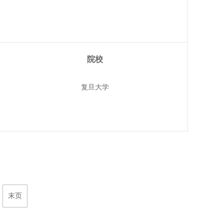
院校
复旦大学
末页