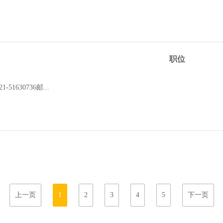
职位
630736邮...
上一页
1
2
3
4
5
下一页